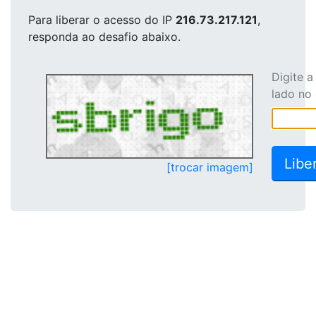
Para liberar o acesso
do IP
216.73.217.121
,
responda ao desafio abaixo.
Digite 
lado no
[trocar imagem]