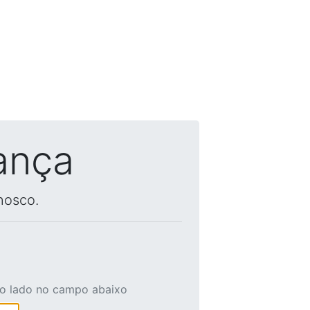
ança
nosco.
ao lado no campo abaixo