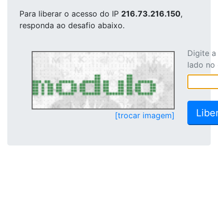
Para liberar o acesso
do IP
216.73.216.150
,
responda ao desafio abaixo.
Digite 
lado no
[trocar imagem]