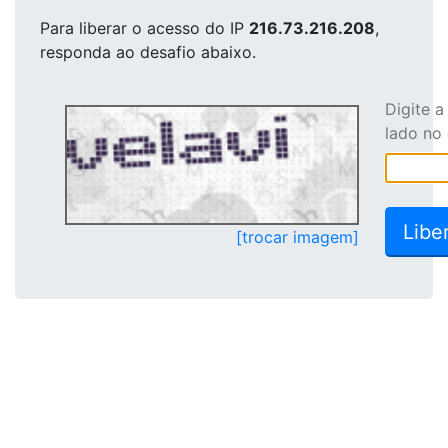
Para liberar o acesso
do IP
216.73.216.208
,
responda ao desafio abaixo.
Digite 
lado no
[trocar imagem]