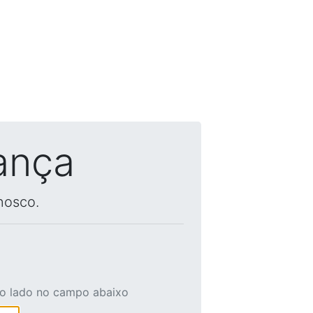
ança
nosco.
ao lado no campo abaixo