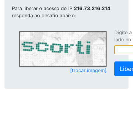
Para liberar o acesso
do IP
216.73.216.214
,
responda ao desafio abaixo.
Digite 
lado no
[trocar imagem]