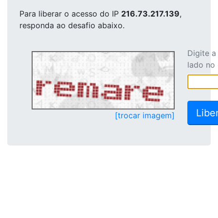
Para liberar o acesso
do IP
216.73.217.139
,
responda ao desafio abaixo.
Digite 
lado no
[trocar imagem]