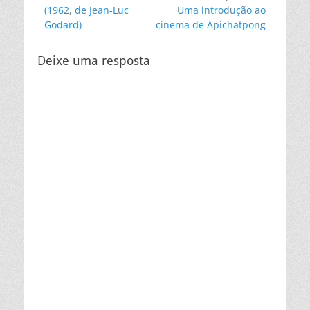
anterior:
post:
(1962, de Jean-Luc
Uma introdução ao
Post
Godard)
cinema de Apichatpong
Deixe uma resposta