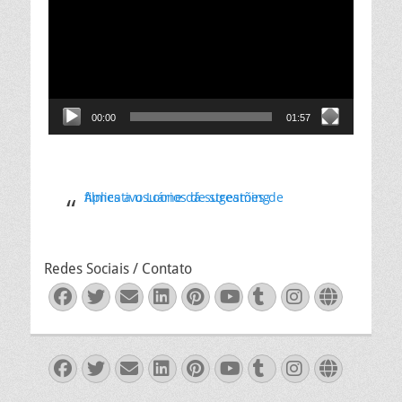
vídeo
00:00
01:57
Aplicativo Loone dá sugestões de filmes a usuários de streaming
Redes Sociais / Contato
Facebook
Twitter
Email
LinkedIn
Pinterest
YouTube
Tumblr
Instagra
Websit
Facebook
Twitter
Email
LinkedIn
Pinterest
YouTube
Tumblr
Instagra
Websit