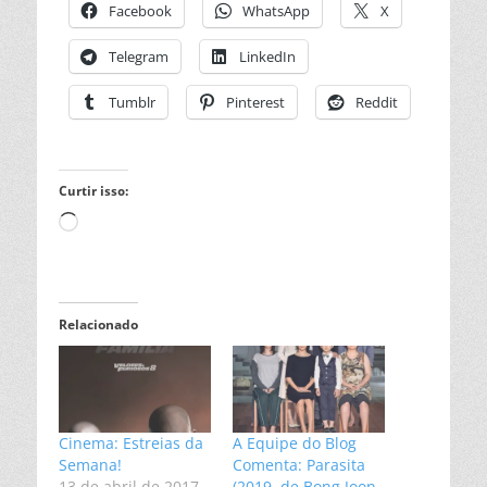
Facebook
WhatsApp
X
Telegram
LinkedIn
Tumblr
Pinterest
Reddit
Curtir isso:
Carregando...
Relacionado
Cinema: Estreias da
A Equipe do Blog
Semana!
Comenta: Parasita
13 de abril de 2017
(2019, de Bong Joon-