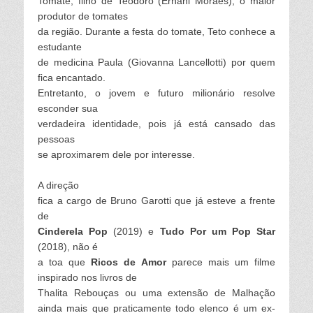
Tomate, filho de Teodoro (Ernani Moraes), o maior
produtor de tomates
da região. Durante a festa do tomate, Teto conhece a
estudante
de medicina Paula (Giovanna Lancellotti) por quem
fica encantado.
Entretanto, o jovem e futuro milionário resolve
esconder sua
verdadeira identidade, pois já está cansado das
pessoas
se aproximarem dele por interesse.
A direção
fica a cargo de Bruno Garotti que já esteve a frente
de
Cinderela Pop
(2019) e
Tudo Por um Pop Star
(2018), não é
a toa que
Ricos de Amor
parece mais um filme
inspirado nos livros de
Thalita Rebouças ou uma extensão de Malhação
ainda mais que praticamente todo elenco é um ex-