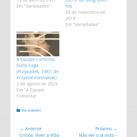
Em "Variedades"
ho)
25 de novembro de
2019
Em "Variedades"
A Equipe Comenta:
Sorte Cega
(Przypadek, 1987, de
Krzystof Kieslowski)
2 de agosto de 2023
Em "A Equipe
Comenta"
Categorias:
Variedades
Navegação
← Anterior
Próximo →
Post
Próximo
Crítica: Viver a Vida
Não ver o já visto –
de