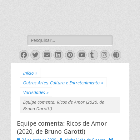
Pesquisar
por:
Facebook
Twitter
Email
LinkedIn
Pinterest
YouTube
Tumblr
Instagra
Websit
Início
»
Outras Artes, Cultura e Entretenimento
»
Variedades
»
Equipe comenta: Ricos de Amor (2020, de
Bruno Garotti)
Equipe comenta: Ricos de Amor
(2020, de Bruno Garotti)
Posted
Autor
24 de maio de 2020
Minha Visão do Cinema