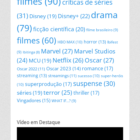
filmes
(90)
críticas de séries
drama
(31)
Disney+
(22)
Disney
(19)
(79)
ficção científica
(20)
filme brasileiro
(9)
filmes
(60)
horror
(13)
HBO MAX
(10)
Ibifest
Marvel
(27)
Marvel Studios
(9)
Ibitinga
(8)
Netflix
(26)
Oscar
(27)
(24)
MCU
(19)
romance
(17)
Oscar 2023
(14)
Oscar 2022
(11)
streaming
(13)
streamings
(11)
sucesso
(10)
super-heróis
suspense
(30)
superprodução
(17)
(10)
terror
(25)
séries
(19)
thriller
(17)
Vingadores
(15)
WHAT IF...?
(9)
Vídeo em Destaque
Tocador
de