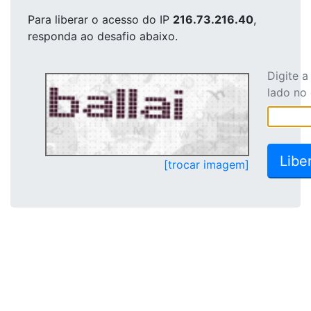
Para liberar o acesso
do IP
216.73.216.40
,
responda ao desafio abaixo.
Digite 
lado no
[trocar imagem]