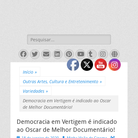
Pesquisar
por:
Facebook
Twitter
Email
LinkedIn
Pinterest
YouTube
Tumblr
Instagra
Websit
Início
»
Outras Artes, Cultura e Entretenimento
»
Variedades
»
Democracia em Vertigem é indicado ao Oscar
de Melhor Documentário!
Democracia em Vertigem é indicado
ao Oscar de Melhor Documentário!
Posted
Autor
18 de janeiro de 2020
Minha Visão do Cinema