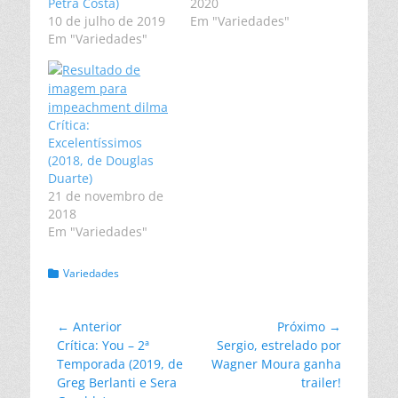
Petra Costa)
2020
10 de julho de 2019
Em "Variedades"
Em "Variedades"
Crítica:
Excelentíssimos
(2018, de Douglas
Duarte)
21 de novembro de
2018
Em "Variedades"
Categorias:
Variedades
Navegação
← Anterior
Próximo →
Post
Próximo
Crítica: You – 2ª
Sergio, estrelado por
de
anterior:
post:
Temporada (2019, de
Wagner Moura ganha
Post
Greg Berlanti e Sera
trailer!