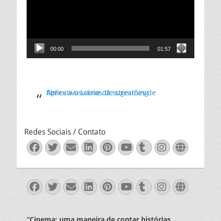
00:00
01:57
Aplicativo Loone dá sugestões de filmes a usuários de streaming
Redes Sociais / Contato
Facebook
Twitter
Email
LinkedIn
Pinterest
YouTube
Tumblr
Instagra
Websit
Facebook
Twitter
Email
LinkedIn
Pinterest
YouTube
Tumblr
Instagra
Websit
“Cinema: uma maneira de contar histórias,