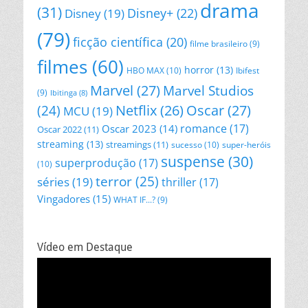
drama
(31)
Disney+
(22)
Disney
(19)
(79)
ficção científica
(20)
filme brasileiro
(9)
filmes
(60)
horror
(13)
HBO MAX
(10)
Ibifest
Marvel
(27)
Marvel Studios
(9)
Ibitinga
(8)
Netflix
(26)
Oscar
(27)
(24)
MCU
(19)
romance
(17)
Oscar 2023
(14)
Oscar 2022
(11)
streaming
(13)
streamings
(11)
sucesso
(10)
super-heróis
suspense
(30)
superprodução
(17)
(10)
terror
(25)
séries
(19)
thriller
(17)
Vingadores
(15)
WHAT IF...?
(9)
Vídeo em Destaque
Tocador
de
vídeo