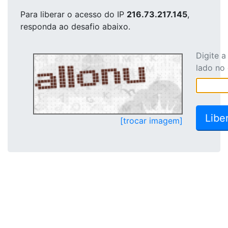
Para liberar o acesso
do IP
216.73.217.145
,
responda ao desafio abaixo.
Digite 
lado no
[trocar imagem]