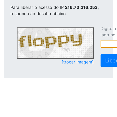
Para liberar o acesso
do IP
216.73.216.253
,
responda ao desafio abaixo.
Digite 
lado no
[trocar imagem]