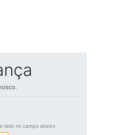
ança
nosco.
ao lado no campo abaixo