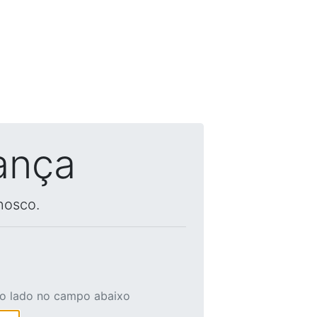
ança
nosco.
ao lado no campo abaixo