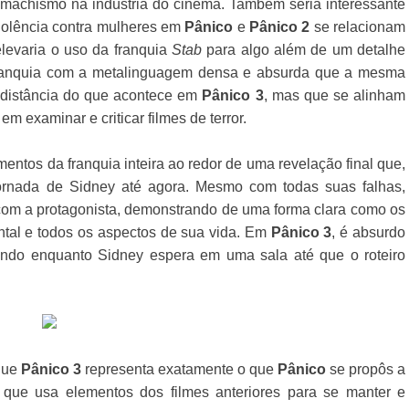
o machismo na indústria do cinema. Também seria interessante
violência contra mulheres em
Pânico
e
Pânico 2
se relacionam
elevaria o uso da franquia
Stab
para algo além de um detalhe
 a franquia com a metalinguagem densa e absurda que a mesma
 distância do que acontece em
Pânico 3
, mas que se alinham
em examinar e criticar filmes de terror.
imentos da franquia inteira ao redor de uma revelação final que,
jornada de Sidney até agora. Mesmo com todas suas falhas,
om a protagonista, demonstrando de uma forma clara como os
tal e todos os aspectos de sua vida. Em
Pânico 3
, é absurdo
ecendo enquanto Sidney espera em uma sala até que o roteiro
que
Pânico 3
representa exatamente o que
Pânico
se propôs a
, que usa elementos dos filmes anteriores para se manter e