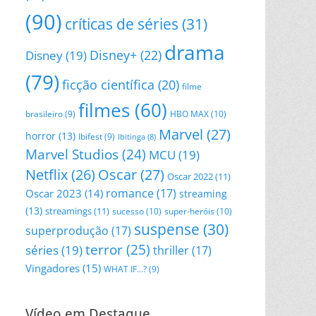
(90)
críticas de séries
(31)
drama
Disney+
(22)
Disney
(19)
(79)
ficção científica
(20)
filme
filmes
(60)
HBO MAX
(10)
brasileiro
(9)
Marvel
(27)
horror
(13)
Ibifest
(9)
Ibitinga
(8)
Marvel Studios
(24)
MCU
(19)
Netflix
(26)
Oscar
(27)
Oscar 2022
(11)
romance
(17)
Oscar 2023
(14)
streaming
(13)
streamings
(11)
sucesso
(10)
super-heróis
(10)
suspense
(30)
superprodução
(17)
terror
(25)
séries
(19)
thriller
(17)
Vingadores
(15)
WHAT IF...?
(9)
Vídeo em Destaque