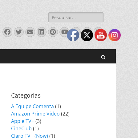
Pesquisar
por:
Facebook
Twitter
Email
LinkedIn
Pinterest
YouTube
Tumblr
Instagram
Website
Pesquisar
Categorias
A Equipe Comenta
(1)
Amazon Prime Video
(22)
Apple TV+
(3)
CineClub
(1)
Claro TV+ (Now)
(1)