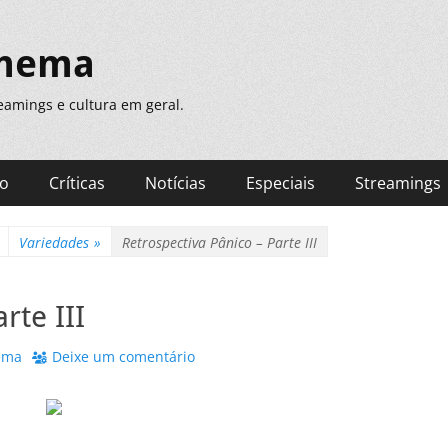
inema
treamings e cultura em geral.
ão
Críticas
Notícias
Especiais
Streamings
Variedades
»
Retrospectiva Pânico – Parte III
rte III
ema
Deixe um comentário