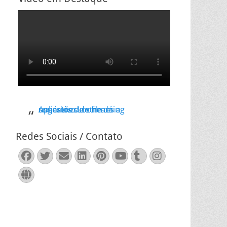
Aplicativo Loone dá sugestões de filmes a usuários de streaming
Redes Sociais / Contato
Facebook
Twitter
Email
LinkedIn
Pinterest
YouTube
Tumblr
Instagram
Website