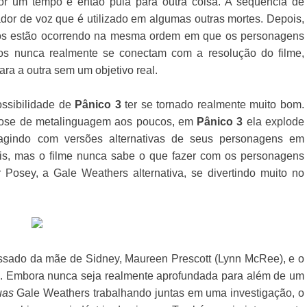
or um tempo e então pula para outra coisa. A sequência de
dor de voz que é utilizado em algumas outras mortes. Depois,
os estão ocorrendo na mesma ordem em que os personagens
os nunca realmente se conectam com a resolução do filme,
ara a outra sem um objetivo real.
ssibilidade de
Pânico 3
ter se tornado realmente muito bom.
ose de metalinguagem aos poucos, em
Pânico 3
ela explode
gindo com versões alternativas de seus personagens em
veis, mas o filme nunca sabe o que fazer com os personagens
Posey, a Gale Weathers alternativa, se divertindo muito no
passado da mãe de Sidney, Maureen Prescott (Lynn McRee), e o
od. Embora nunca seja realmente aprofundada para além de um
uas
Gale Weathers trabalhando juntas em uma investigação, o