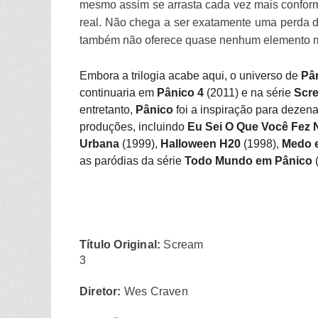
mesmo assim se arrasta cada vez mais confor
real. Não chega a ser exatamente uma perda d
também não oferece quase nenhum elemento ma
Embora a trilogia acabe aqui, o universo de
Pâ
continuaria em
Pânico 4
(2011) e na série
Scr
entretanto,
Pânico
foi a inspiração para dezena
produções, incluindo
Eu Sei O Que Você Fez
Urbana
(1999),
Halloween H20
(1998),
Medo e
as paródias da série
Todo Mundo em Pânico
(
Título Original:
Scream
3
Diretor:
Wes Craven