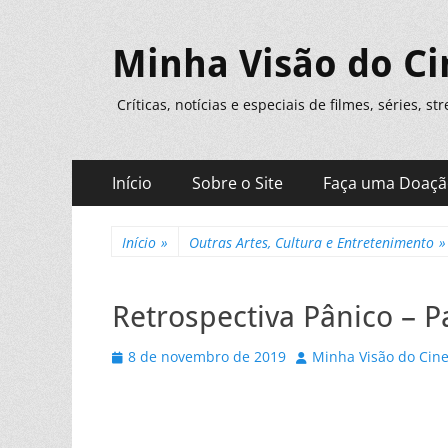
Minha Visão do C
Críticas, notícias e especiais de filmes, séries, s
Menu
Pular
Início
Sobre o Site
Faça uma Doaç
para
principal
o
conteúdo
Início
»
Outras Artes, Cultura e Entretenimento
»
Retrospectiva Pânico – Pa
Posted
Autor
8 de novembro de 2019
Minha Visão do Cin
on