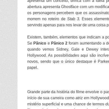
apresenta um conceito, brinca com a ideia p
abertura apresenta Ghostface com um modifica
os personagens percebem que os assassinat
morrem no roteiro de
Stab 3.
Esses element
servindo apenas para nos levar de uma coisa p
Existem, também, elementos que indicam a po
Se
Pânico
e
Pânico 2
foram aumentando a d
quando vemos Sidney, Gale e Dewey intera
Hollywood. As possibilidades aqui são incrí
novos, sendo que o único destaque é Parker 
papel.
Grande parte da história do filme envolve o 
início de sua carreira como atriz em Hollywo
mistério superficial e uma chance de termos
d