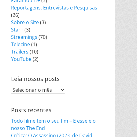
Paramount+
(3)
Reportagens, Entrevistas e Pesquisas
(26)
Sobre o Site
(3)
Star+
(3)
Streamings
(70)
Telecine
(1)
Trailers
(10)
YouTube
(2)
Leia nossos posts
Leia
nossos
posts
Posts recentes
Todo filme tem o seu fim – E esse é o
nosso The End
Crítica: O Assassino (2023, de David