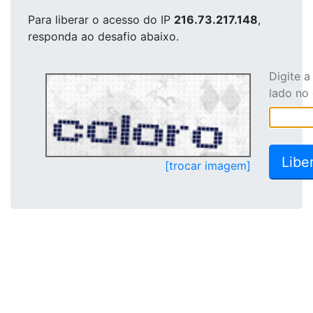
Para liberar o acesso
do IP
216.73.217.148
,
responda ao desafio abaixo.
Digite 
lado no
[trocar imagem]