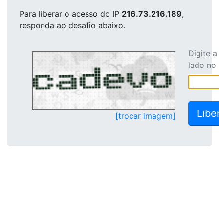
Para liberar o acesso
do IP
216.73.216.189
,
responda ao desafio abaixo.
Digite 
lado no
[trocar imagem]