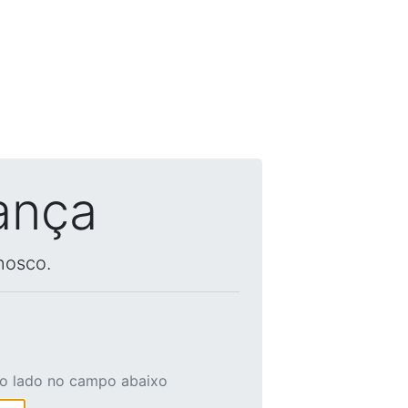
ança
nosco.
ao lado no campo abaixo