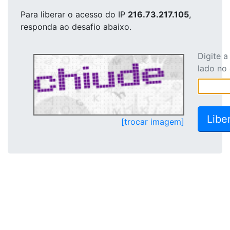
Para liberar o acesso
do IP
216.73.217.105
,
responda ao desafio abaixo.
Digite 
lado no
[trocar imagem]