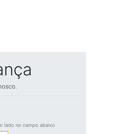
ança
nosco.
ao lado no campo abaixo