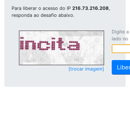
Para liberar o acesso
do IP
216.73.216.208
,
responda ao desafio abaixo.
Digite 
lado no
[trocar imagem]