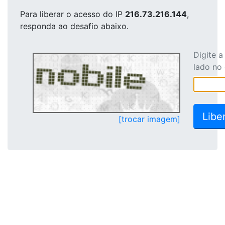
Para liberar o acesso
do IP
216.73.216.144
,
responda ao desafio abaixo.
Digite 
lado no
[trocar imagem]