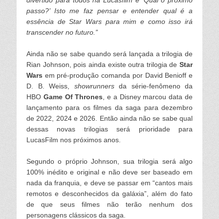
divertido para todos na Lucasfilm é ‘Qual o próximo
passo?’ Isto me faz pensar e entender qual é a
essência de Star Wars para mim e como isso irá
transcender no futuro.”
Ainda não se sabe quando será lançada a trilogia de
Rian Johnson, pois ainda existe outra trilogia de
Star
Wars
em pré-produção comanda por David Benioff e
D. B. Weiss,
showrunners
da série-fenômeno da
HBO
Game Of Thrones
, e a Disney marcou data de
lançamento para os filmes da saga para dezembro
de 2022, 2024 e 2026. Então ainda não se sabe qual
dessas novas trilogias será prioridade para
Lucas
Film nos próximos anos.
Segundo o próprio Johnson, sua trilogia será algo
100% inédito e original e não deve ser baseado em
nada da franquia, e deve se passar em “cantos mais
remotos e desconhecidos da galáxia”, além do fato
de que seus filmes não terão nenhum dos
personagens clássicos da saga.