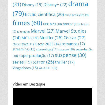
drama
(31)
Disney+
(22)
Disney
(19)
(79)
ficção científica
(20)
filme brasileiro
(9)
filmes
(60)
horror
(13)
HBO MAX
(10)
Ibifest
Marvel
(27)
Marvel Studios
(9)
Ibitinga
(8)
Netflix
(26)
Oscar
(27)
(24)
MCU
(19)
romance
(17)
Oscar 2023
(14)
Oscar 2022
(11)
streaming
(13)
streamings
(11)
sucesso
(10)
super-heróis
suspense
(30)
superprodução
(17)
(10)
terror
(25)
séries
(19)
thriller
(17)
Vingadores
(15)
WHAT IF...?
(9)
Vídeo em Destaque
Tocador
de
vídeo