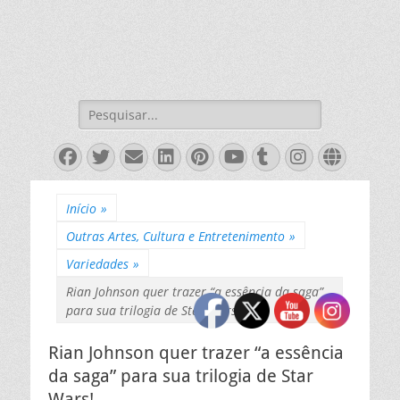
Pesquisar
por:
Facebook
Twitter
Email
LinkedIn
Pinterest
YouTube
Tumblr
Instagra
Websit
Início
»
Outras Artes, Cultura e Entretenimento
»
Variedades
»
Rian Johnson quer trazer “a essência da saga”
para sua trilogia de Star Wars!
Rian Johnson quer trazer “a essência
da saga” para sua trilogia de Star
Wars!