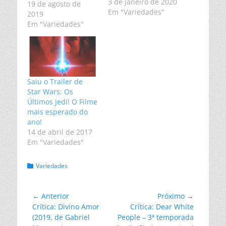
3 de janeiro de 2020
19 de agosto de
Em "Variedades"
2019
Em "Variedades"
Saiu o Trailer de
Star Wars: Os
Últimos Jedi! O Filme
mais esperado do
ano!
14 de abril de 2017
Em "Variedades"
Categorias:
Variedades
Navegação
← Anterior
Próximo →
Post
Próximo
Crítica: Divino Amor
Crítica: Dear White
de
anterior:
post:
(2019, de Gabriel
People – 3ª temporada
Post