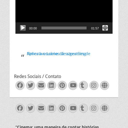
00:00
01:57
Aplicativo Loone dá sugestões de filmes a usuários de streaming
Redes Sociais / Contato
Facebook
Twitter
Email
LinkedIn
Pinterest
YouTube
Tumblr
Instagra
Websit
Facebook
Twitter
Email
LinkedIn
Pinterest
YouTube
Tumblr
Instagra
Websit
“Cinema: uma maneira de contar histórias,