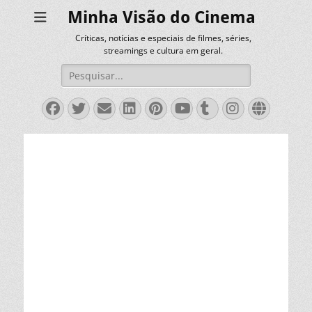
Minha Visão do Cinema
Críticas, notícias e especiais de filmes, séries,
streamings e cultura em geral.
Pesquisar
por:
Facebook
Twitter
Email
LinkedIn
Pinterest
YouTube
Tumblr
Instagra
Websit