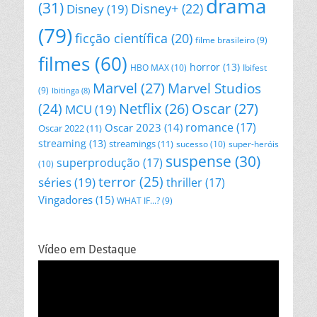
drama
(31)
Disney+
(22)
Disney
(19)
(79)
ficção científica
(20)
filme brasileiro
(9)
filmes
(60)
horror
(13)
HBO MAX
(10)
Ibifest
Marvel
(27)
Marvel Studios
(9)
Ibitinga
(8)
Netflix
(26)
Oscar
(27)
(24)
MCU
(19)
romance
(17)
Oscar 2023
(14)
Oscar 2022
(11)
streaming
(13)
streamings
(11)
sucesso
(10)
super-heróis
suspense
(30)
superprodução
(17)
(10)
terror
(25)
séries
(19)
thriller
(17)
Vingadores
(15)
WHAT IF...?
(9)
Vídeo em Destaque
Tocador
de
vídeo