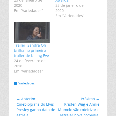
25 de janeiro de
Awards!
2020
25 de janeiro de
Em "Variedades"
2020
Em "Variedades"
Trailer: Sandra Oh
brilha no primeiro
trailer de Killing Eve
24 de fevereiro de
2018
Em "Variedades"
Categorias:
Variedades
Navegação
← Anterior
Próximo →
Post
Próximo
Cinebiografia do Elvis
Kristen Wiig e Annie
de
anterior:
post:
Presley ganha data de
Mumolo vão roteirizar e
Post
estreia!
estrelar nova comédia.