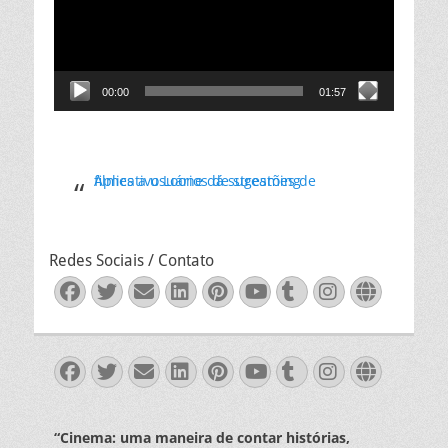
00:00
01:57
Aplicativo Loone dá sugestões de filmes a usuários de streaming
Redes Sociais / Contato
Facebook
Twitter
Email
LinkedIn
Pinterest
YouTube
Tumblr
Instagra
Websit
Facebook
Twitter
Email
LinkedIn
Pinterest
YouTube
Tumblr
Instagra
Websit
“Cinema: uma maneira de contar histórias,