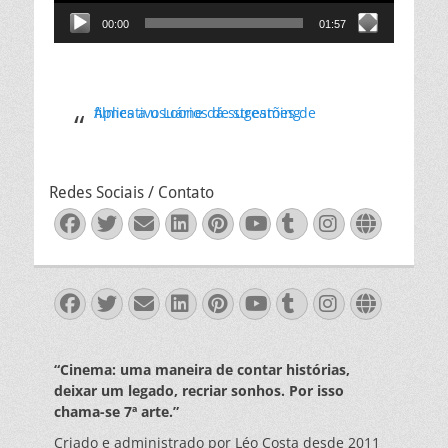
00:00
01:57
Aplicativo Loone dá sugestões de filmes a usuários de streaming
Redes Sociais / Contato
Facebook
Twitter
Email
LinkedIn
Pinterest
YouTube
Tumblr
Instagra
Websit
Facebook
Twitter
Email
LinkedIn
Pinterest
YouTube
Tumblr
Instagra
Websit
“Cinema: uma maneira de contar histórias,
deixar um legado, recriar sonhos. Por isso
chama-se 7ª arte.”
Criado e administrado por Léo Costa desde 2011