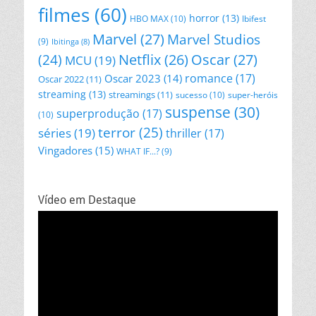
filmes
(60)
horror
(13)
HBO MAX
(10)
Ibifest
Marvel
(27)
Marvel Studios
(9)
Ibitinga
(8)
Netflix
(26)
Oscar
(27)
(24)
MCU
(19)
romance
(17)
Oscar 2023
(14)
Oscar 2022
(11)
streaming
(13)
streamings
(11)
sucesso
(10)
super-heróis
suspense
(30)
superprodução
(17)
(10)
terror
(25)
séries
(19)
thriller
(17)
Vingadores
(15)
WHAT IF...?
(9)
Vídeo em Destaque
Tocador
de
vídeo