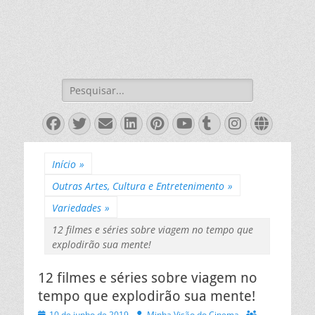
Pesquisar
por:
Facebook
Twitter
Email
LinkedIn
Pinterest
YouTube
Tumblr
Instagra
Websit
Início
»
Outras Artes, Cultura e Entretenimento
»
Variedades
»
12 filmes e séries sobre viagem no tempo que
explodirão sua mente!
12 filmes e séries sobre viagem no
tempo que explodirão sua mente!
Posted
Autor
10 de junho de 2019
Minha Visão do Cinema