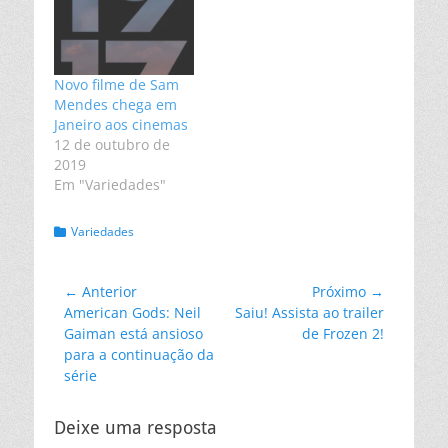
Novo filme de Sam
Mendes chega em
Janeiro aos cinemas
12 de outubro de
2019
Em "Variedades"
Categorias:
Variedades
Navegação
← Anterior
Próximo →
Post
Próximo
American Gods: Neil
Saiu! Assista ao trailer
de
anterior:
post:
Gaiman está ansioso
de Frozen 2!
Post
para a continuação da
série
Deixe uma resposta