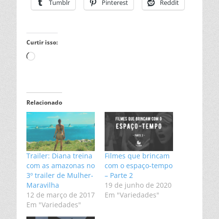
Tumblr
Pinterest
Reddit
Curtir isso:
Carregando...
Relacionado
Trailer: Diana treina
Filmes que brincam
com as amazonas no
com o espaço-tempo
3º trailer de Mulher-
– Parte 2
Maravilha
19 de junho de 2020
12 de março de 2017
Em "Variedades"
Em "Variedades"