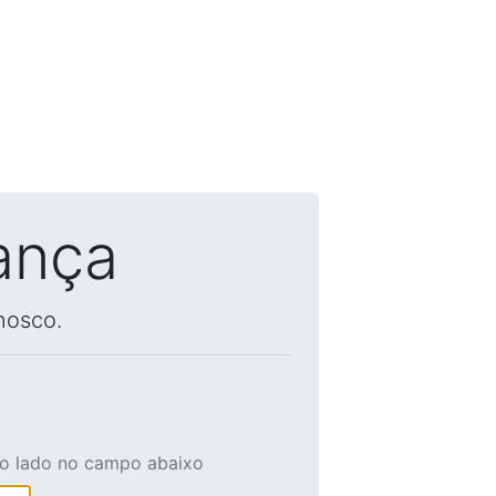
ança
nosco.
ao lado no campo abaixo