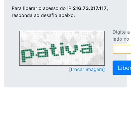
Para liberar o acesso
do IP
216.73.217.117
,
responda ao desafio abaixo.
Digite 
lado no
[trocar imagem]