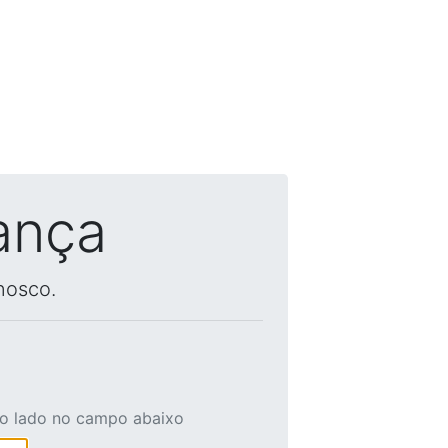
ança
nosco.
ao lado no campo abaixo