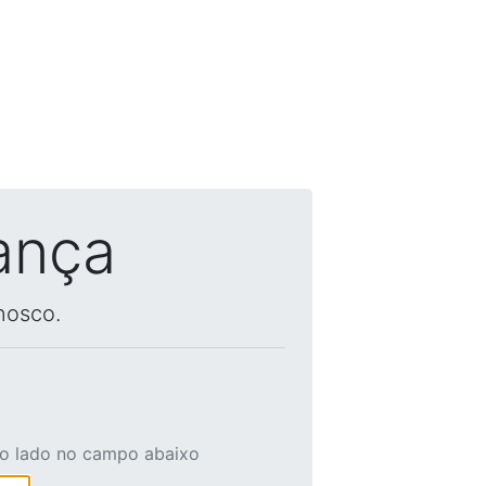
ança
nosco.
ao lado no campo abaixo