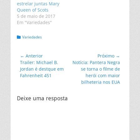
estrelar juntas Mary
Queen of Scots
5 de maio de 2017
Em "Variedades"
Categorias:
Variedades
Navegação
← Anterior
Próximo →
Post
Próximo
Trailer: Michael B.
Notícia: Pantera Negra
de
anterior:
post:
Jordan é destque em
se torna o filme de
Post
Fahrenheit 451
herói com maior
bilheteria nos EUA
Deixe uma resposta