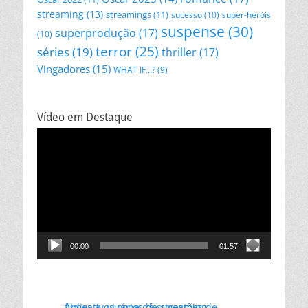
streaming
(13)
streamings
(11)
sucesso
(10)
super-heróis
suspense
(30)
superprodução
(17)
(10)
terror
(25)
séries
(19)
thriller
(17)
Vingadores
(15)
WHAT IF...?
(9)
Vídeo em Destaque
Tocador
de
vídeo
00:00
01:57
Aplicativo Loone dá sugestões de filmes a usuários de streaming