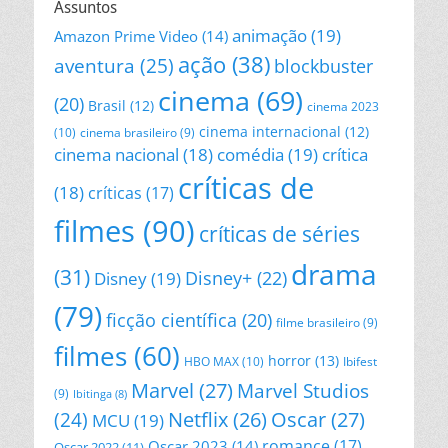
Assuntos
animação
(19)
Amazon Prime Video
(14)
ação
(38)
aventura
(25)
blockbuster
cinema
(69)
(20)
Brasil
(12)
cinema 2023
cinema internacional
(12)
(10)
cinema brasileiro
(9)
cinema nacional
(18)
comédia
(19)
crítica
críticas de
(18)
críticas
(17)
filmes
(90)
críticas de séries
drama
(31)
Disney+
(22)
Disney
(19)
(79)
ficção científica
(20)
filme brasileiro
(9)
filmes
(60)
horror
(13)
HBO MAX
(10)
Ibifest
Marvel
(27)
Marvel Studios
(9)
Ibitinga
(8)
Netflix
(26)
Oscar
(27)
(24)
MCU
(19)
romance
(17)
Oscar 2023
(14)
Oscar 2022
(11)