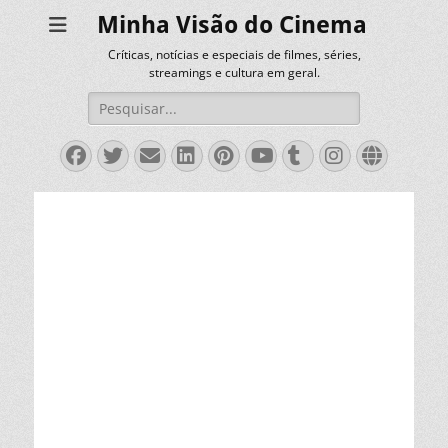
Minha Visão do Cinema
Críticas, notícias e especiais de filmes, séries,
streamings e cultura em geral.
Pesquisar
por:
Facebook
Twitter
Email
LinkedIn
Pinterest
YouTube
Tumblr
Instagra
Websit