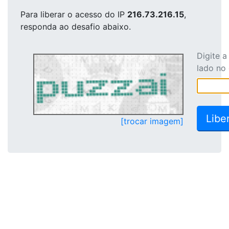
Para liberar o acesso
do IP
216.73.216.15
,
responda ao desafio abaixo.
Digite 
lado no
[trocar imagem]