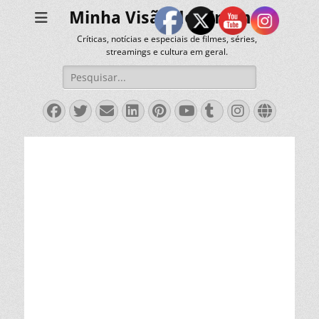
Minha Visão do Cinema
Críticas, notícias e especiais de filmes, séries,
streamings e cultura em geral.
Pesquisar
por:
Facebook
Twitter
Email
LinkedIn
Pinterest
YouTube
Tumblr
Instagra
Websit