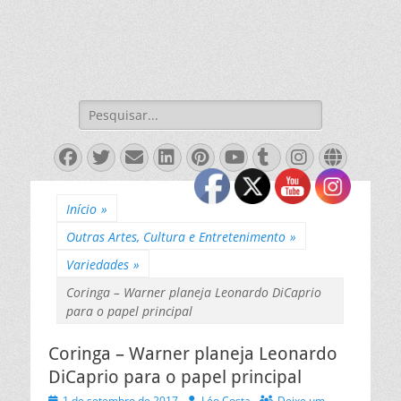
Pesquisar
por:
Facebook
Twitter
Email
LinkedIn
Pinterest
YouTube
Tumblr
Instagra
Websit
Início
»
Outras Artes, Cultura e Entretenimento
»
Variedades
»
Coringa – Warner planeja Leonardo DiCaprio
para o papel principal
Coringa – Warner planeja Leonardo
DiCaprio para o papel principal
Posted
Autor
1 de setembro de 2017
Léo Costa
Deixe um