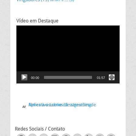
Vídeo em Destaque
Tocador
de
vídeo
00:00
01:57
Aplicativo Loone dá sugestões de filmes a usuários de streaming
Redes Sociais / Contato