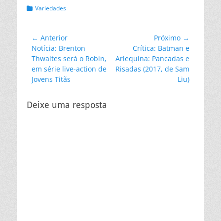
Categorias:
Variedades
Navegação
← Anterior
Próximo →
Post
Próximo
Notícia: Brenton
Crítica: Batman e
de
anterior:
post:
Thwaites será o Robin,
Arlequina: Pancadas e
Post
em série live-action de
Risadas (2017, de Sam
Jovens Titãs
Liu)
Deixe uma resposta