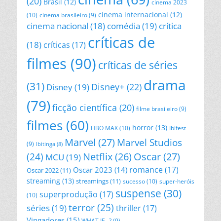
(20)
Brasil
(12)
cinema 2023
cinema internacional
(12)
(10)
cinema brasileiro
(9)
cinema nacional
(18)
comédia
(19)
crítica
críticas de
(18)
críticas
(17)
filmes
(90)
críticas de séries
drama
(31)
Disney+
(22)
Disney
(19)
(79)
ficção científica
(20)
filme brasileiro
(9)
filmes
(60)
horror
(13)
HBO MAX
(10)
Ibifest
Marvel
(27)
Marvel Studios
(9)
Ibitinga
(8)
Netflix
(26)
Oscar
(27)
(24)
MCU
(19)
romance
(17)
Oscar 2023
(14)
Oscar 2022
(11)
streaming
(13)
streamings
(11)
sucesso
(10)
super-heróis
suspense
(30)
superprodução
(17)
(10)
terror
(25)
séries
(19)
thriller
(17)
Vingadores
(15)
WHAT IF...?
(9)