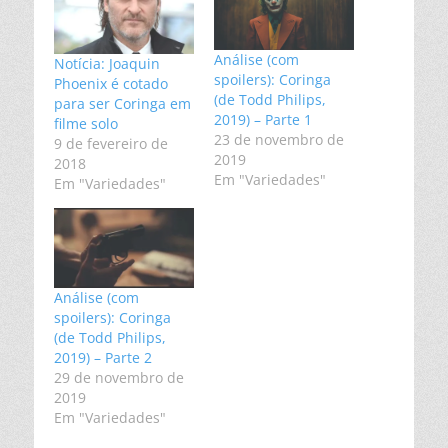
Análise (com
Notícia: Joaquin
spoilers): Coringa
Phoenix é cotado
(de Todd Philips,
para ser Coringa em
2019) – Parte 1
filme solo
23 de novembro de
9 de fevereiro de
2019
2018
Em "Variedades"
Em "Variedades"
Análise (com
spoilers): Coringa
(de Todd Philips,
2019) – Parte 2
29 de novembro de
2019
Em "Variedades"